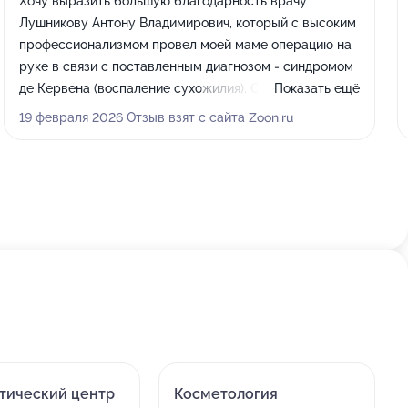
Хочу выразить большую благодарность врачу
Лушникову Антону Владимирович, который с высоким
профессионализмом провел моей маме операцию на
руке в связи с поставленным диагнозом - синдромом
де Кервена (воспаление сухожилия). Очень
Показать ещё
талантливый доктор, несмотря на молодость,
19 февраля 2026 Отзыв взят с сайта Zoon.ru
ответственный и очень порядочный человек. Такому
доктору можно без опасения доверить свое здоровье,
так у него "золотые" руки и доброе отзывчивое
сердце. Всем, у кого есть подобные проблемы
советую этого доктора. Низкий поклон Вам, Антон
Владимирович!
тический центр
Косметология