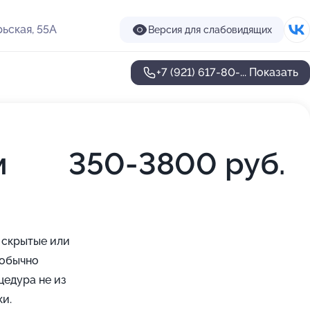
ьская, 55А
Версия для слабовидящих
+7 (921) 617-80-...
Показать
м
350-3800 руб.
 скрытые или
 обычно
цедура не из
и.